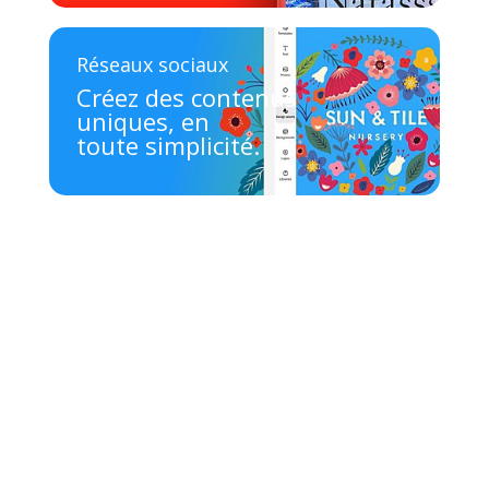
Réseaux sociaux
Créez des contenus
uniques, en
toute simplicité.
Quelle application est faite
pour vous ?
Répondez à un rapide
questionnaire pour découvrir
l’application Creative Cloud
la plus adaptée à vos
besoins.